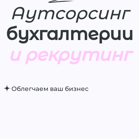
А
у
т
с
о
р
с
и
н
г
бухгалтерии
и рекрутинг
Облегчаем ваш бизнес