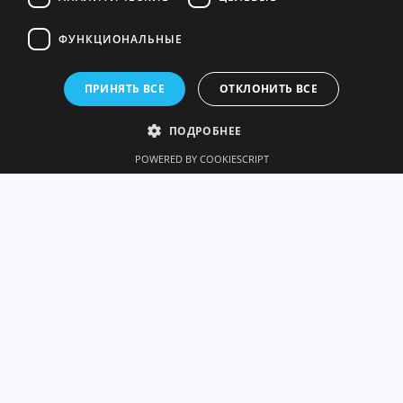
ФУНКЦИОНАЛЬНЫЕ
ПРИНЯТЬ ВСЕ
ОТКЛОНИТЬ ВСЕ
ПОДРОБНЕЕ
POWERED BY COOKIESCRIPT
наши сервисы
Команда Clerkgroup
предоставляет услуги поиска
и оценки специалистов,
оказание бухгалтерских услуг.